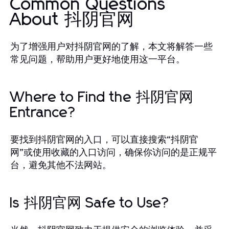
Common Questions
About 抖阴官网
为了增强用户对抖阴官网的了解，本文将解答一些
常见问题，帮助用户更好地使用这一平台。
Where to Find the 抖阴官网
Entrance?
要找到抖阴官网的入口，可以直接搜索“抖阴官
网”或使用收藏的入口访问，确保你访问的是正规平
台，避免其他不法网站。
Is 抖阴官网 Safe to Use?