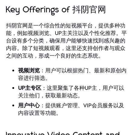
Key Offerings of 抖阴官网
抖阴官网是一个综合性的短视频平台，提供多种功
能，例如视频浏览、UP主关注以及个性化推荐。平
台设有多个分类，确保用户能够快速找到感兴趣的
内容。除了短视频观看，这里还支持创作者与观众
之间的互动，形成一个良好的生态系统。
视频浏览
：用户可以根据热门、最新和原创内
容进行筛选。
UP主专区
：这里聚集了各种UP主，用户可以
关注他们，获取最新动态。
用户中心
：提供账户管理、VIP会员服务以及
内容设置等功能。