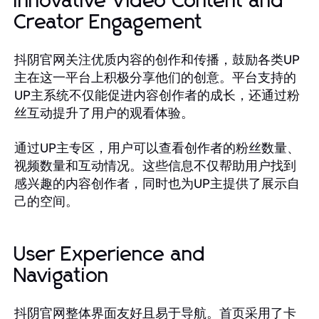
Innovative Video Content and
Creator Engagement
抖阴官网关注优质内容的创作和传播，鼓励各类UP
主在这一平台上积极分享他们的创意。平台支持的
UP主系统不仅能促进内容创作者的成长，还通过粉
丝互动提升了用户的观看体验。
通过UP主专区，用户可以查看创作者的粉丝数量、
视频数量和互动情况。这些信息不仅帮助用户找到
感兴趣的内容创作者，同时也为UP主提供了展示自
己的空间。
User Experience and
Navigation
抖阴官网整体界面友好且易于导航。首页采用了卡